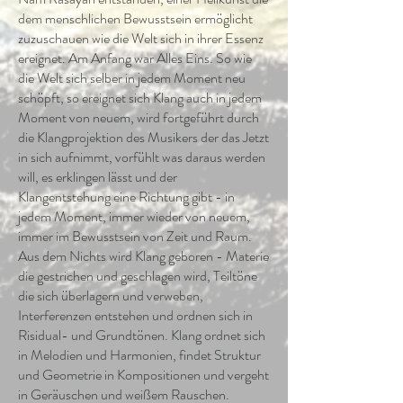
dem menschlichen Bewusstsein ermöglicht
zuzuschauen wie die Welt sich in ihrer Essenz
ereignet. Am Anfang war Alles Eins. So wie
die Welt sich selber in jedem Moment neu
schöpft, so ereignet sich Klang auch in jedem
Moment von neuem, wird fortgeführt durch
die Klangprojektion des Musikers der das Jetzt
in sich aufnimmt, vorfühlt was daraus werden
will, es erklingen lässt und der
Klangentstehung eine Richtung gibt - in
jedem Moment, immer wieder von neuem,
immer im Bewusstsein von Zeit und Raum.
Aus dem Nichts wird Klang geboren - Materie
die gestrichen und geschlagen wird, Teiltöne
die sich überlagern und verweben,
Interferenzen entstehen und ordnen sich in
Risidual- und Grundtönen. Klang ordnet sich
in Melodien und Harmonien, findet Struktur
und Geometrie in Kompositionen und vergeht
in Geräuschen und weißem Rauschen.