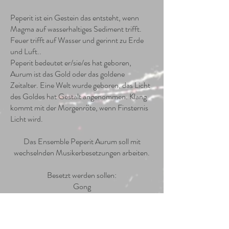
Peperit ist ein Gestein das entsteht, wenn
Magma auf wasserhaltiges Sediment trifft.
Feuer trifft auf Wasser und gerinnt zu Erde
und Luft..
Peperit bedeutet er/sie/es hat geboren,
Aurum ist das Gold oder das goldene
Zeitalter. Eine Welt wurde geboren, das Licht
des Goldes hat Gestalt angenommen. Klang
kommt mit der Morgenröte, wenn Finsternis
Licht wird.
Das Ensemble Peperit Aurum soll mit
wechselnden Musikerbesetzungen arbeiten.
Besetzt werden sollen:
Gong
Experimentelle Klangerzeuger und Materialien
Cello und Gambe
Geige