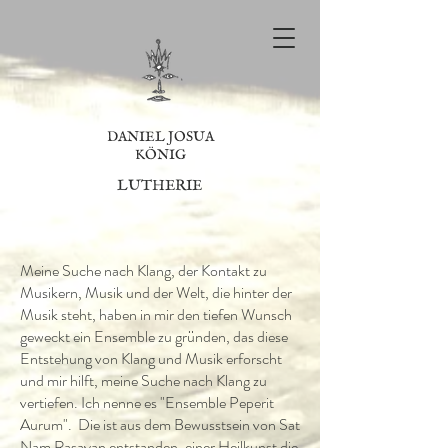
DANIEL JOSUA
KÖNIG
LUTHERIE
Meine Suche nach Klang, der Kontakt zu
Musikern, Musik und der Welt, die hinter der
Musik steht, haben in mir den tiefen Wunsch
geweckt ein Ensemble zu gründen, das diese
Entstehung von Klang und Musik erforscht
und mir hilft, meine Suche nach Klang zu
vertiefen. Ich nenne es "Ensemble Peperit
Aurum". Die ist aus dem Bewusstsein von Sat
Nam Rasayan entstanden, einer Heilkunst die