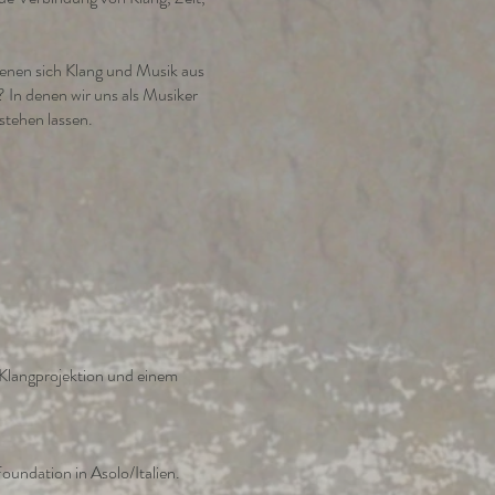
denen sich Klang und Musik aus
 In denen wir uns als Musiker
stehen lassen.
 Klangprojektion und einem
undation in Asolo/Italien.