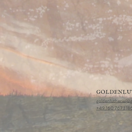
GOLDENLU
goldenlutherie@
+49 160 767318