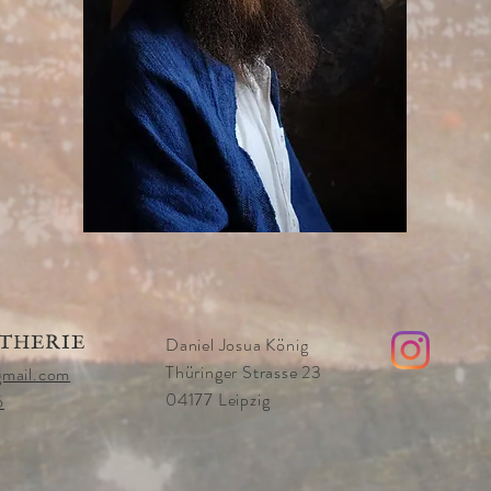
THERIE
Daniel Josua König
Thüringer Strasse 23
gmail.com
04177 Leipzig
6