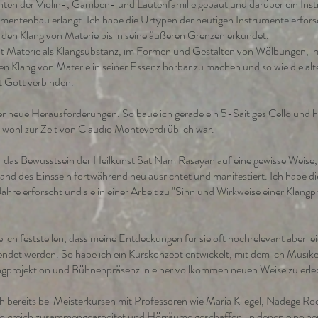
nten der Violin-, Gamben- und Lautenfamilie gebaut und darüber ein Ins
umentenbau erlangt. Ich habe die Urtypen der heutigen Instrumente erfor
 den Klang von Materie bis in seine äußeren Grenzen erkundet.
t Materie als Klangsubstanz, im Formen und Gestalten von Wölbungen, i
den Klang von Materie in seiner Essenz hörbar zu machen und so wie die a
t Gott verbinden.
er neue Herausforderungen. So baue ich gerade ein 5-Saitiges Cello und 
r wohl zur Zeit von Claudio Monteverdi üblich war.
r das Bewusstsein der Heilkunst Sat Nam Rasayan auf eine gewisse Weise, 
tand des Einssein fortwährend neu ausrichtet und manifestiert. Ich habe d
hre erforscht und sie in einer Arbeit zu "Sinn und Wirkweise einer Klangpr
ich feststellen, dass meine Entdeckungen für sie oft hochrelevant aber l
ndet werden. So habe ich ein Kurskonzept entwickelt, mit dem ich Musiker
ngprojektion und Bühnenpräsenz in einer vollkommen neuen Weise zu erleb
 bereits bei Meisterkursen mit Professoren wie Maria Kliegel, Nadege Roc
olgreich zusammengearbeitet und Hörräume geschaffen, in denen eine neu