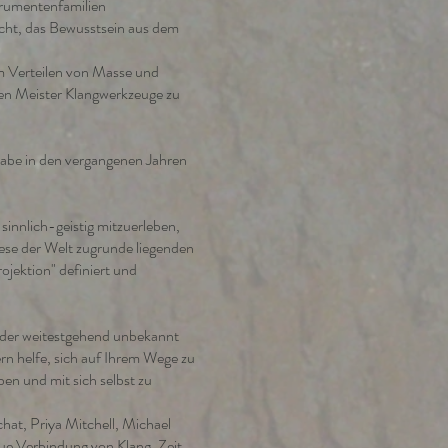
trumentenfamilien
scht, das Bewusstsein aus dem
m Verteilen von Masse und
lten Meister Klangwerkzeuge zu
habe in den vergangenen Jahren
sinnlich-geistig mitzuerleben,
iese der Welt zugrunde liegenden
ojektion" definiert und
eider weitestgehend unbekannt
n helfe, sich auf Ihrem Wege zu
en und mit sich selbst zu
hat, Priya Mitchell, Michael
e Verbindung von Klang, Zeit,