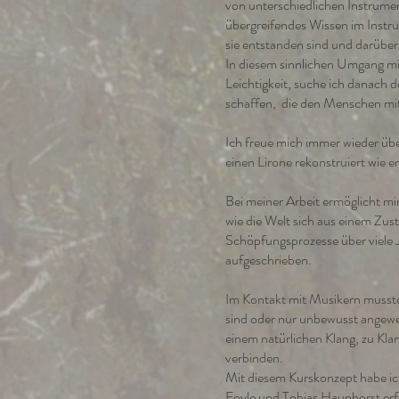
von unterschiedlichen Instrume
übergreifendes Wissen im Instr
sie entstanden sind und darüber
In diesem sinnlichen Umgang mi
Leichtigkeit, suche ich danach 
schaffen, die den Menschen mi
Ich freue mich immer wieder üb
einen Lirone rekonstruiert wie e
Bei meiner Arbeit ermöglicht mi
wie die Welt sich aus einem Zus
Schöpfungsprozesse über viele Ja
aufgeschrieben.
Im Kontakt mit Musikern musste 
sind oder nur unbewusst angewe
einem natürlichen Klang, zu Kla
verbinden.
Mit diesem Kurskonzept habe ich
Foyle und Tobias Haunhorst erf