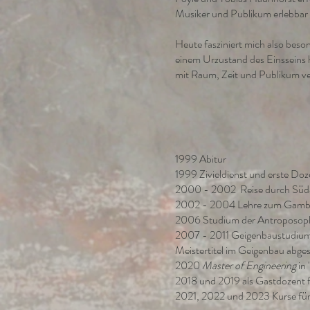
Musiker und Publikum erlebbar
Heute fasziniert mich also bes
einem Urzustand des Einsseins h
mit Raum, Zeit und Publikum ver
1999 Abitur
1999 Zivieldienst und erste Doz
2000 - 2002 Reise durch Südame
2002 - 2004 Lehre zum Gambe
2006 Studium der Antroposoph
2007 - 2011 Geigenbaustudium a
Meistertitel im Geigenbau abge
2020
Master of Engineering
in 
2018 und 2019 als Gastdozent fü
2021, 2022 und 2023 Kurse für 