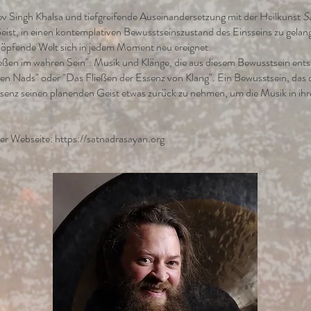
 Singh Khalsa und tiefgreifende Auseinandersetzung mit der Heilkunst
S
ist, in einen kontemplativen Bewusstseinszustand des Einsseins zu gela
chöpfende Welt sich in jedem Moment neu ereignet.
ßen im wahren Sein". Musik und Klänge, die aus diesem Bewusstsein ents
en Nads" oder "Das Fließen der Essenz von Klang". Ein Bewusstsein, das
enz seinen planenden Geist etwas zurück zu nehmen, um die Musik in ihr
ner Webseite:
https://satnadrasayan.org