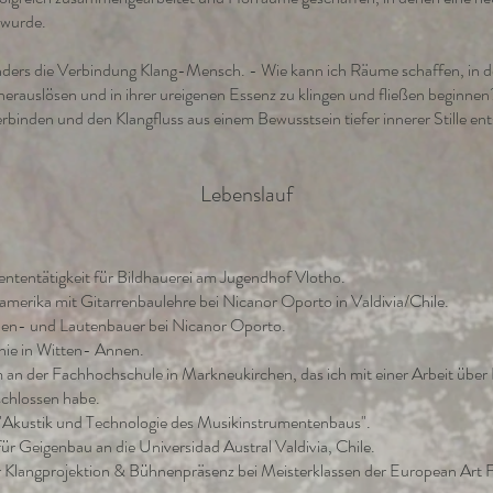
 wurde.
onders die Verbindung Klang-Mensch. - Wie kann ich Räume schaffen, in 
erauslösen und in ihrer ureigenen Essenz zu klingen und fließen beginnen?
binden und den Klangfluss aus einem Bewusstsein tiefer innerer Stille ent
Lebenslauf
ententätigkeit für Bildhauerei am Jugendhof Vlotho.
rika mit Gitarrenbaulehre bei Nicanor Oporto in Valdivia/Chile.
n- und Lautenbauer bei Nicanor Oporto.
ie in Witten- Annen.
n der Fachhochschule in Markneukirchen, das ich mit einer Arbeit über
schlossen habe.
"Akustik und Technologie des Musikinstrumentenbaus".
r Geigenbau an die Universidad Austral Valdivia, Chile.
Klangprojektion & Bühnenpräsenz bei Meisterklassen der European Art Fo