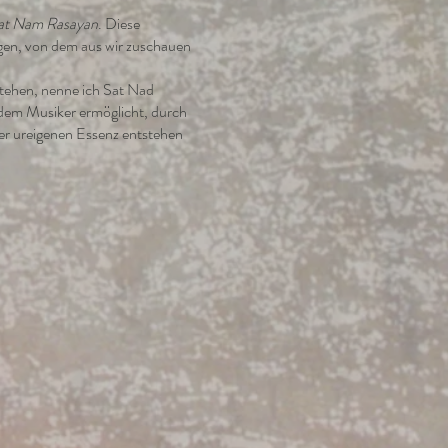
at Nam Rasayan
. Diese
ngen, von dem aus wir zuschauen
tehen, nenne ich Sat Nad
 dem Musiker ermöglicht, durch
er ureigenen Essenz entstehen